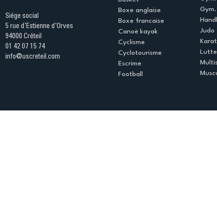
Gym. 
Boxe anglaise
Siège social
Handb
Boxe francaise
5 rue d'Estienne d'Orves
Judo
Canoë kayak
94000 Créteil
Kara
Cyclisme
01 42 07 15 74
Lutte
Cyclotourisme
info@uscreteil.com
Multi
Escrime
Muscu
Football
Espace club
Offres d'emploi