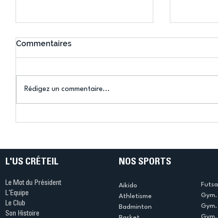
Commentaires
Rédigez un commentaire...
Connaissez-vous le Dark
L’US Crét
Ping ? Quand le tennis de
termine 
table s'illumine à Créteil !
beauté !
L'US CRÉTEIL
NOS SPORTS
Le Mot du Président
Futsa
Aikido
L'Equipe
Gym. 
Athletisme
Le Club
Gym. 
Badminton
Son Histoire
Gym.
Basket