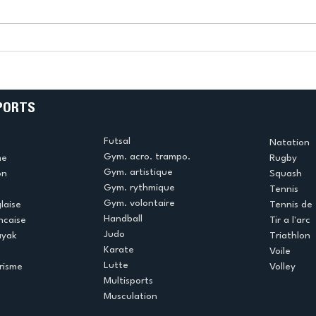
k
L’US Créteil Tir à l’Arc
e
termine la saison en
!
beauté !
PORTS
Futsal
Natation
Gym. acro. trampo.
me
Rugby
Gym. artistique
on
Squash
Gym. rythmique
Tennis
Gym. volontaire
laise
Tennis de 
Handball
ncaise
Tir a l'arc
Judo
ayak
Triathlon
Karate
Voile
Lutte
risme
Volley
Multisports
Musculation