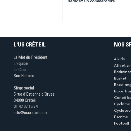
Rédigez un commentaire...
Connaissez-vous le Dar
Ping ? Quand le tennis d
table s'illumine à Créteil 
L'US CRÉTEIL
NOS S
Le Mot du Président
Aikido
L'Equipe
Athletis
Le Club
Badmint
Son Histoire
Basket
Boxe ang
Siège social
Boxe fra
5 rue d'Estienne d'Orves
Canoë k
94000 Créteil
Cyclisme
01 42 07 15 74
Cyclotou
info@uscreteil.com
Escrime
Football