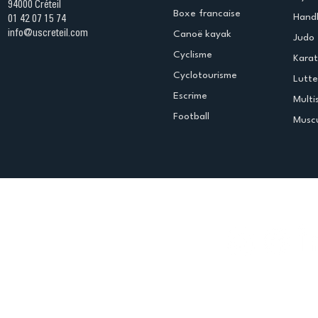
94000 Créteil
Boxe francaise
Handb
01 42 07 15 74
info@uscreteil.com
Canoë kayak
Judo
Cyclisme
Kara
Cyclotourisme
Lutte
Escrime
Multi
Football
Muscu
Espace club
Offres d'emploi