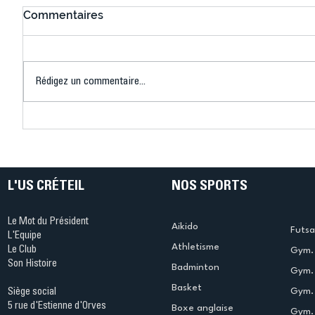
Commentaires
Rédigez un commentaire...
Connaissez-vous le Dark
L’US Crét
Ping ? Quand le tennis de
termine 
table s'illumine à Créteil !
beauté !
L'US CRÉTEIL
NOS SPORTS
Le Mot du Président
Aikido
Futsa
L'Equipe
Athletisme
Le Club
Gym. 
Son Histoire
Badminton
Gym. 
Basket
Gym.
Siège social
5 rue d'Estienne d'Orves
Boxe anglaise
Gym. 