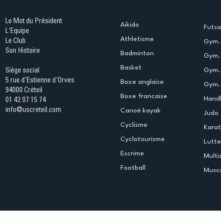
Le Mot du Président
Aikido
Futsa
L'Equipe
Athletisme
Le Club
Gym. 
Son Histoire
Badminton
Gym. 
Basket
Gym.
Siège social
5 rue d'Estienne d'Orves
Boxe anglaise
Gym. 
94000 Créteil
Boxe francaise
Handb
01 42 07 15 74
info@uscreteil.com
Canoë kayak
Judo
Cyclisme
Kara
Cyclotourisme
Lutte
Escrime
Multi
Football
Muscu