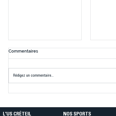
Commentaires
Rédigez un commentaire...
Connaissez-vous le Dark
L’US Crét
Ping ? Quand le tennis de
termine 
table s'illumine à Créteil !
beauté !
L'US CRÉTEIL
NOS SPORTS