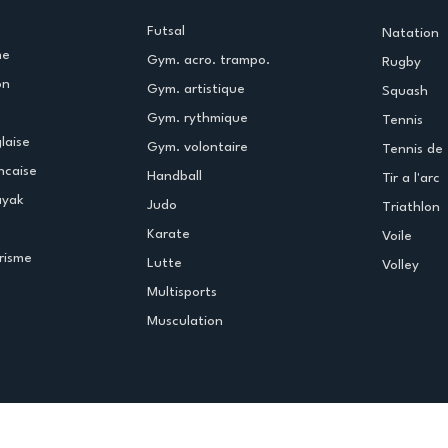
Futsal
Natation
me
Gym. acro. trampo.
Rugby
on
Gym. artistique
Squash
Gym. rythmique
Tennis
laise
Gym. volontaire
Tennis de 
ncaise
Handball
Tir a l'arc
ayak
Judo
Triathlon
Karate
Voile
risme
Lutte
Volley
Multisports
Musculation