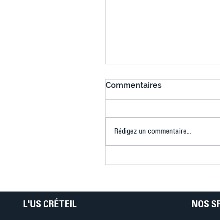
Commentaires
Rédigez un commentaire...
Connaissez-vous le Dar
Ping ? Quand le tennis d
table s'illumine à Créteil 
L'US CRÉTEIL
NOS S