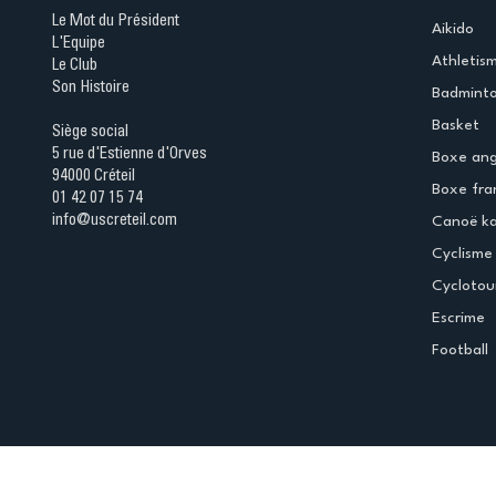
Le Mot du Président
Aikido
L'Equipe
Athletis
Le Club
Son Histoire
Badmint
Basket
Siège social
5 rue d'Estienne d'Orves
Boxe ang
94000 Créteil
Boxe fra
01 42 07 15 74
info@uscreteil.com
Canoë k
Cyclisme
Cyclotou
Escrime
Football
Espace club