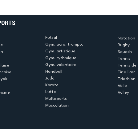
e
termine la saison en
!
beauté !
PORTS
Futsal
Natation
Gym. acro. trampo.
me
Rugby
Gym. artistique
on
Squash
Gym. rythmique
Tennis
Gym. volontaire
laise
Tennis de 
Handball
ncaise
Tir a l'arc
Judo
ayak
Triathlon
Karate
Voile
Lutte
risme
Volley
Multisports
Musculation