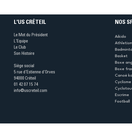
Ping ? Quand le tennis d
table s'illumine à Créteil 
L'US CRÉTEIL
NOS S
Le Mot du Président
Aikido
L'Equipe
Athletis
Le Club
Badmint
Son Histoire
Basket
Boxe ang
Siège social
Boxe fra
5 rue d'Estienne d'Orves
Canoë k
94000 Créteil
Cyclisme
01 42 07 15 74
Cyclotou
info@uscreteil.com
Escrime
Football
Espace club