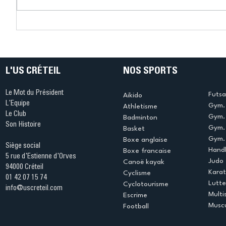
Connaissez-vous le Dark
L’US Crét
Ping ? Quand le tennis de
termine 
table s'illumine à Créteil !
beauté !
L'US CRÉTEIL
NOS SPORTS
Le Mot du Président
Futsa
Aikido
L'Equipe
Gym. 
Athletisme
Le Club
Gym. 
Badminton
Son Histoire
Gym.
Basket
Gym. 
Boxe anglaise
Siège social
Handb
Boxe francaise
5 rue d'Estienne d'Orves
Judo
Canoë kayak
94000 Créteil
Kara
Cyclisme
01 42 07 15 74
Lutte
Cyclotourisme
info@uscreteil.com
Multi
Escrime
Muscu
Football