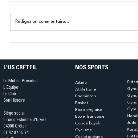
Rédigez un commentaire...
Connaissez-vous le Dark
L’US Crét
Ping ? Quand le tennis de
termine 
table s'illumine à Créteil !
beauté !
L'US CRÉTEIL
NOS SPORTS
Le Mot du Président
Futsa
Aikido
L'Equipe
Gym. 
Athletisme
Le Club
Gym. 
Badminton
Son Histoire
Gym.
Basket
Gym. 
Boxe anglaise
Siège social
Handb
Boxe francaise
5 rue d'Estienne d'Orves
Judo
Canoë kayak
94000 Créteil
Kara
Cyclisme
01 42 07 15 74
Lutte
Cyclotourisme