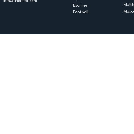
info@uscreteil.com
Multi
Escrime
Muscu
Football
Espace club
Offres d'emploi