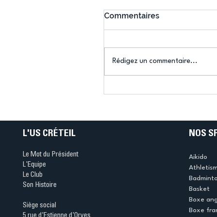
Commentaires
Rédigez un commentaire...
Connaissez-vous le Dar
Ping ? Quand le tennis d
table s'illumine à Créteil 
L'US CRÉTEIL
NOS S
Le Mot du Président
Aikido
L'Equipe
Athletis
Le Club
Badmint
Son Histoire
Basket
Boxe ang
Siège social
Boxe fra
5 rue d'Estienne d'Orves