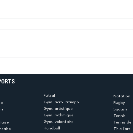
k
L’US Créteil Tir à l’Arc
e
termine la saison en
!
beauté !
PORTS
Futsal
Natation
Gym. acro. trampo.
me
Rugby
Gym. artistique
on
Squash
Gym. rythmique
Tennis
Gym. volontaire
laise
Tennis de 
Handball
ncaise
Tir a l'arc