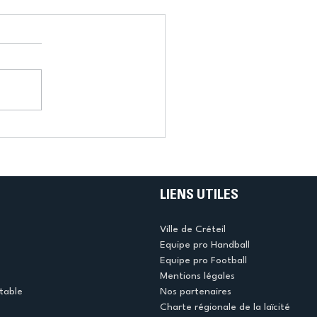
LIENS UTILES
Ville de Créteil
Equipe pro Handball
Equipe pro Football
Mentions légales
table
Nos partenaires
Charte régionale de la laïcité