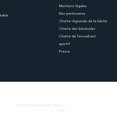
Mentions légales
Nos partenaires
table
Charte régionale de la laïcité
Charte des bénévoles
Charte de l'encadrant
sportif
Presse
@ Union Sportive de Créteil -
2026