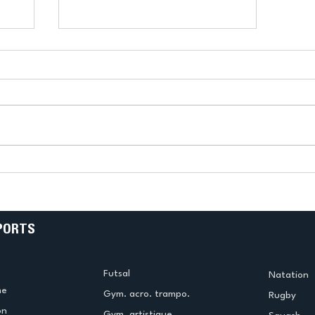
k
L’US Créteil Tir à l’Arc
e
termine la saison en
!
beauté !
PORTS
Futsal
Natation
me
Gym. acro. trampo.
Rugby
on
Gym. artistique