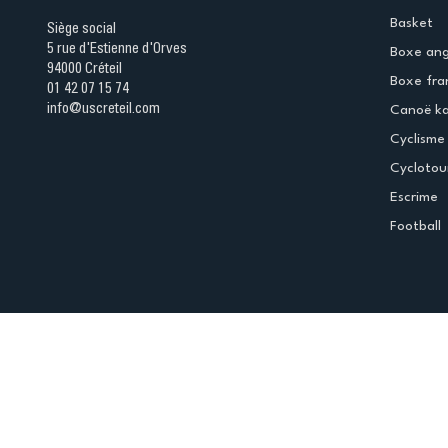
Basket
Siège social
5 rue d'Estienne d'Orves
Boxe ang
94000 Créteil
Boxe fra
01 42 07 15 74
info@uscreteil.com
Canoë k
Cyclisme
Cyclotou
Escrime
Football
Espace club
Offres d'emploi