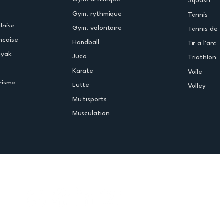
Squash
Gym. rythmique
Tennis
laise
Gym. volontaire
Tennis de 
ncaise
Handball
Tir a l'arc
ayak
Judo
Triathlon
Karate
Voile
risme
Lutte
Volley
Multisports
Musculation