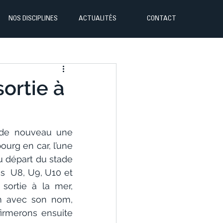
NOS DISCIPLINES
ACTUALITÉS
CONTACT
sortie à
de nouveau une  
urg en car, l’une 
départ du stade  
s  U8, U9, U10 et 
sortie à la mer, 
m avec son nom, 
rmerons ensuite 