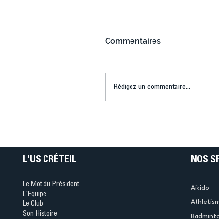
Commentaires
Rédigez un commentaire...
Connaissez-vous le Dar
Ping ? Quand le tennis d
table s'illumine à Créteil 
L'US CRÉTEIL
NOS S
Le Mot du Président
Aikido
L'Equipe
Athletis
Le Club
Son Histoire
Badmint