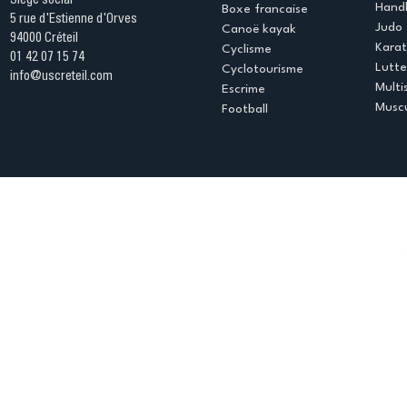
Siège social
Handb
Boxe francaise
5 rue d'Estienne d'Orves
Judo
Canoë kayak
94000 Créteil
Kara
Cyclisme
01 42 07 15 74
Lutte
Cyclotourisme
info@uscreteil.com
Multi
Escrime
Muscu
Football
Espace club
Offres d'emploi