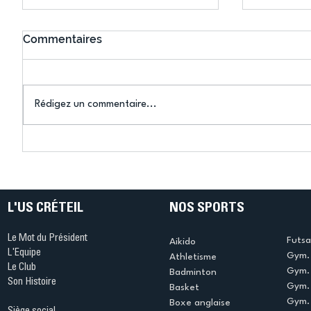
Commentaires
Rédigez un commentaire...
Connaissez-vous le Dark
L’US Crét
Ping ? Quand le tennis de
termine 
table s'illumine à Créteil !
beauté !
L'US CRÉTEIL
NOS SPORTS
Le Mot du Président
Futsa
Aikido
L'Equipe
Gym. 
Athletisme
Le Club
Gym. 
Badminton
Son Histoire
Gym.
Basket
Gym. 
Boxe anglaise