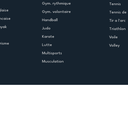
Gym. rythmique
Tennis
laise
Gym. volontaire
Tennis de 
ncaise
Handball
Tir a l'arc
ayak
Judo
Triathlon
Karate
Voile
risme
Lutte
Volley
Multisports
Musculation