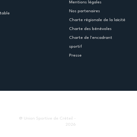
Mentions légales
Nos partenaires
table
Charte régionale de la laïcité
Charte des bénévoles
Charte de l'encadrant
sportif
Presse
@ Union Sportive de Créteil -
2026