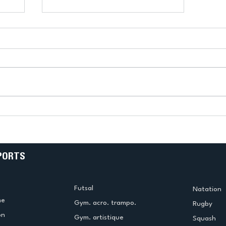
k
L’US Créteil Tir à l’Arc
e
termine la saison en
!
beauté !
PORTS
Futsal
Natation
me
Gym. acro. trampo.
Rugby
on
Gym. artistique
Squash