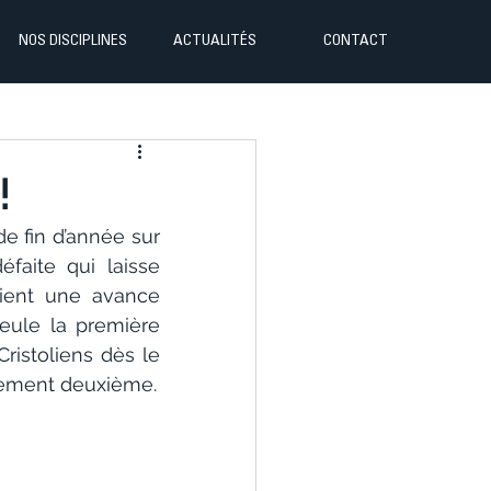
NOS DISCIPLINES
ACTUALITÉS
CONTACT
!
e fin d’année sur 
aite qui laisse 
ient une avance 
eule la première 
stoliens dès le 
llement deuxième.