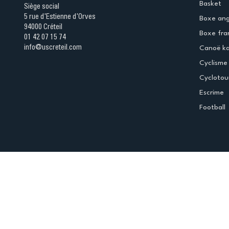
Basket
Siège social
5 rue d'Estienne d'Orves
Boxe ang
94000 Créteil
Boxe fra
01 42 07 15 74
info@uscreteil.com
Canoë k
Cyclisme
Cyclotou
Escrime
Football
Espace club
Offres d'emploi