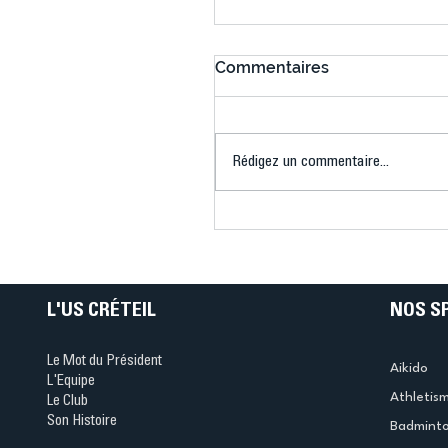
Commentaires
Rédigez un commentaire...
Connaissez-vous le Dar
Ping ? Quand le tennis d
table s'illumine à Créteil 
L'US CRÉTEIL
NOS S
Le Mot du Président
Aikido
L'Equipe
Athletis
Le Club
Son Histoire
Badmint