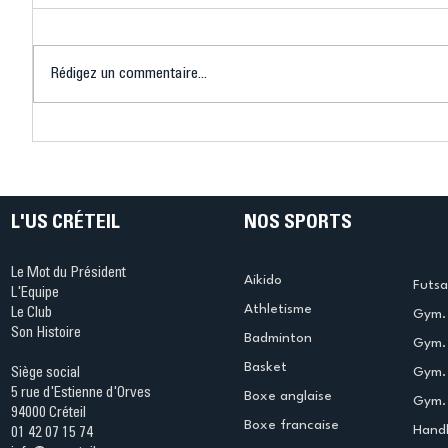
Rédigez un commentaire...
Connaissez-vous le Dark
L’US Crét
Ping ? Quand le tennis de
termine 
table s'illumine à Créteil !
beauté !
L'US CRÉTEIL
NOS SPORTS
Le Mot du Président
Aikido
Futsa
L'Equipe
Athletisme
Le Club
Gym. 
Son Histoire
Badminton
Gym. 
Basket
Gym.
Siège social
5 rue d'Estienne d'Orves
Boxe anglaise
Gym. 
94000 Créteil
Boxe francaise
Handb
01 42 07 15 74