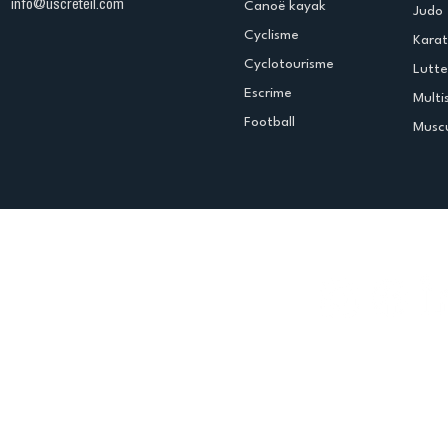
info@uscreteil.com
Canoë kayak
Judo
Cyclisme
Kara
Cyclotourisme
Lutte
Escrime
Multi
Football
Muscu
Espace club
Offres d'emploi