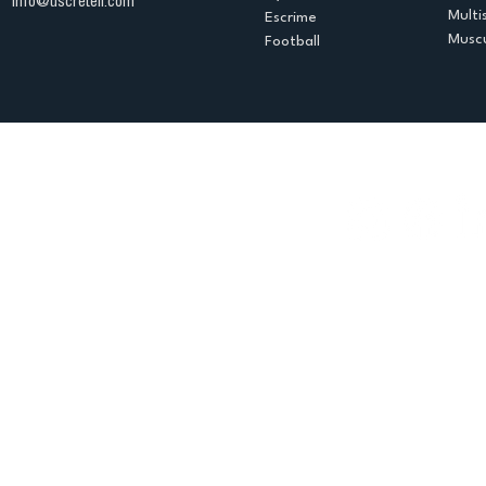
info@uscreteil.com
Multi
Escrime
Muscu
Football
Espace club
Offres d'emploi