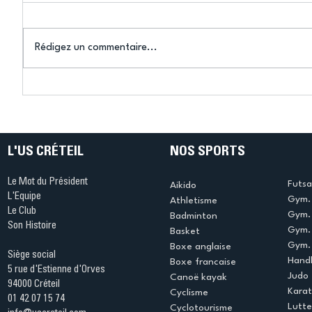
Rédigez un commentaire...
Connaissez-vous le Dark
L’US Crét
Ping ? Quand le tennis de
termine 
table s'illumine à Créteil !
beauté !
L'US CRÉTEIL
NOS SPORTS
Le Mot du Président
Futsa
Aikido
L'Equipe
Gym. 
Athletisme
Le Club
Gym. 
Badminton
Son Histoire
Gym.
Basket
Gym. 
Boxe anglaise
Siège social
Handb
Boxe francaise
5 rue d'Estienne d'Orves
Judo
Canoë kayak
94000 Créteil
Kara
Cyclisme
01 42 07 15 74
Lutte
Cyclotourisme