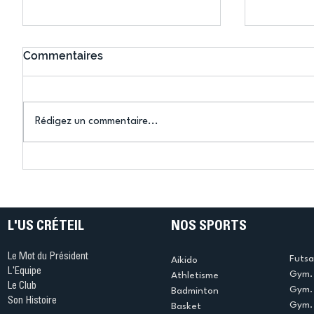
Commentaires
Rédigez un commentaire...
Connaissez-vous le Dark
L’US Crét
Ping ? Quand le tennis de
termine 
table s'illumine à Créteil !
beauté !
L'US CRÉTEIL
NOS SPORTS
Le Mot du Président
Futsa
Aikido
L'Equipe
Gym. 
Athletisme
Le Club
Gym. 
Badminton
Son Histoire
Gym.
Basket