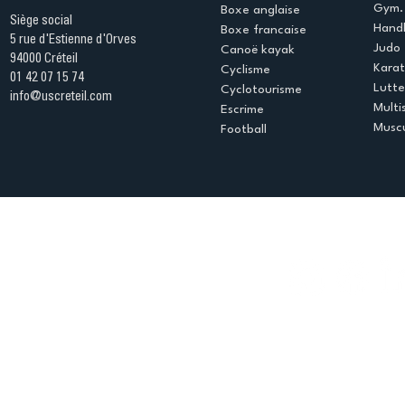
Gym. 
Boxe anglaise
Siège social
Handb
Boxe francaise
5 rue d'Estienne d'Orves
Judo
Canoë kayak
94000 Créteil
Kara
Cyclisme
01 42 07 15 74
Lutte
Cyclotourisme
info@uscreteil.com
Multi
Escrime
Muscu
Football
Espace club
Offres d'emploi