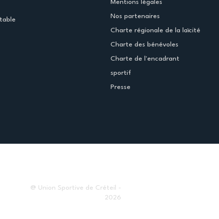
Mentions légales
Nos partenaires
table
Charte régionale de la laïcité
Charte des bénévoles
Charte de l'encadrant
sportif
Presse
@ Union Sportive de Créteil -
2026