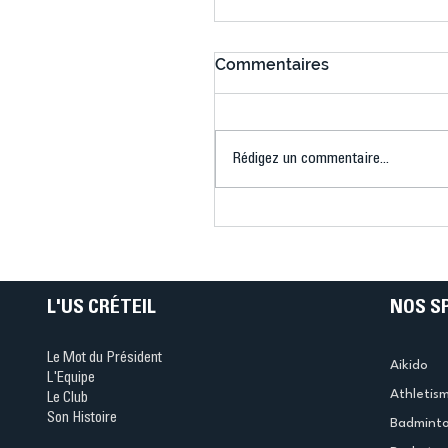
Commentaires
Rédigez un commentaire...
Connaissez-vous le Dar
Ping ? Quand le tennis d
table s'illumine à Créteil 
L'US CRÉTEIL
NOS S
Le Mot du Président
Aikido
L'Equipe
Athletis
Le Club
Son Histoire
Badmint