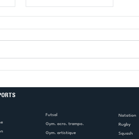
k
L’US Créteil Tir à l’Arc
e
termine la saison en
!
beauté !
PORTS
Futsal
Natation
me
Gym. acro. trampo.
Rugby
on
Gym. artistique
Squash