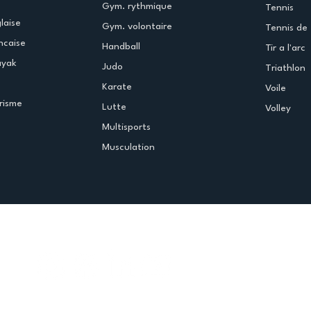
Gym. rythmique
Tennis
laise
Gym. volontaire
Tennis de 
ncaise
Handball
Tir a l'arc
ayak
Judo
Triathlon
Karate
Voile
risme
Lutte
Volley
Multisports
Musculation