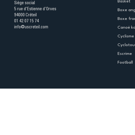
Basket
Siège social
5 rue d'Estienne d'Orves
Boxe ang
94000 Créteil
Boxe fra
01 42 07 15 74
info@uscreteil.com
Canoë k
Cyclisme
Cyclotou
Escrime
Football
Espace club
Offres d'emploi