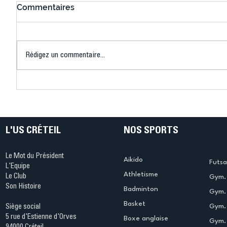
Commentaires
Rédigez un commentaire...
Connaissez-vous le Dark
L’US Crét
Ping ? Quand le tennis de
termine 
table s'illumine à Créteil !
beauté !
L'US CRÉTEIL
NOS SPORTS
Le Mot du Président
Aikido
Futsa
L'Equipe
Athletisme
Le Club
Gym. 
Son Histoire
Badminton
Gym. 
Basket
Gym.
Siège social
5 rue d'Estienne d'Orves
Boxe anglaise
Gym. 