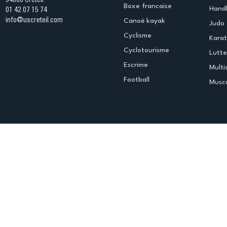
94000 Créteil
Boxe francaise
Handb
01 42 07 15 74
info@uscreteil.com
Canoë kayak
Judo
Cyclisme
Kara
Cyclotourisme
Lutte
Escrime
Multi
Football
Muscu
Espace club
Offres d'emploi