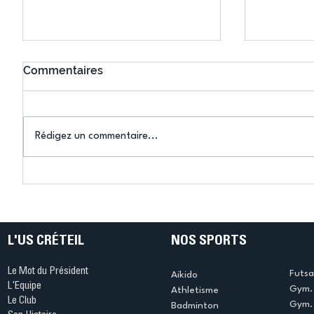
Commentaires
Rédigez un commentaire...
Connaissez-vous le Dark
L’US Crét
Ping ? Quand le tennis de
termine 
table s'illumine à Créteil !
beauté !
L'US CRÉTEIL
NOS SPORTS
Le Mot du Président
Futsa
Aikido
L'Equipe
Gym. 
Athletisme
Le Club
Gym. 
Badminton