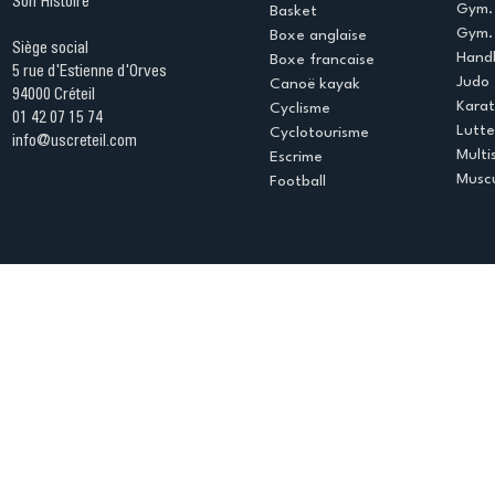
Son Histoire
Gym.
Basket
Gym. 
Boxe anglaise
Siège social
Handb
Boxe francaise
5 rue d'Estienne d'Orves
Judo
Canoë kayak
94000 Créteil
Kara
Cyclisme
01 42 07 15 74
Lutte
Cyclotourisme
info@uscreteil.com
Multi
Escrime
Muscu
Football
Espace club
Offres d'emploi