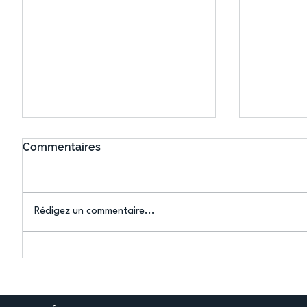
Commentaires
Rédigez un commentaire...
Connaissez-vous le Dark
L’US Crét
Ping ? Quand le tennis de
termine 
table s'illumine à Créteil !
beauté !