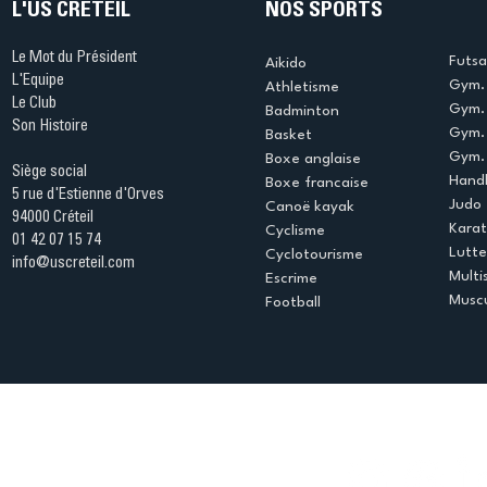
L'US CRÉTEIL
NOS SPORTS
Le Mot du Président
Futsa
Aikido
L'Equipe
Gym. 
Athletisme
Le Club
Gym. 
Badminton
Son Histoire
Gym.
Basket
Gym. 
Boxe anglaise
Siège social
Handb
Boxe francaise
5 rue d'Estienne d'Orves
Judo
Canoë kayak
94000 Créteil
Kara
Cyclisme
01 42 07 15 74
Lutte
Cyclotourisme
info@uscreteil.com
Multi
Escrime
Muscu
Football
Espace club
Offres d'emploi