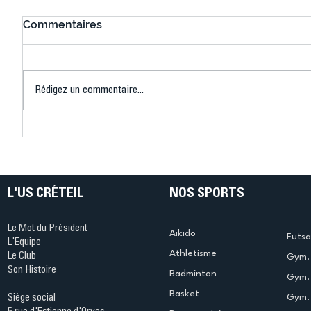
Commentaires
Rédigez un commentaire...
Connaissez-vous le Dark
L’US Crét
Ping ? Quand le tennis de
termine 
table s'illumine à Créteil !
beauté !
L'US CRÉTEIL
NOS SPORTS
Le Mot du Président
Aikido
Futsa
L'Equipe
Athletisme
Le Club
Gym. 
Son Histoire
Badminton
Gym. 
Basket
Gym.
Siège social