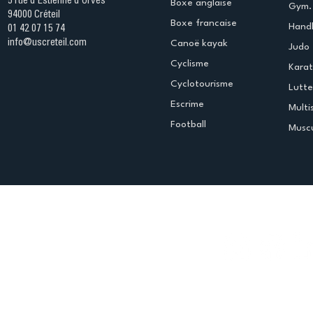
5 rue d'Estienne d'Orves
Boxe anglaise
Gym. 
94000 Créteil
Boxe francaise
Handb
01 42 07 15 74
info@uscreteil.com
Canoë kayak
Judo
Cyclisme
Kara
Cyclotourisme
Lutte
Escrime
Multi
Football
Muscu
Espace club
Offres d'emploi