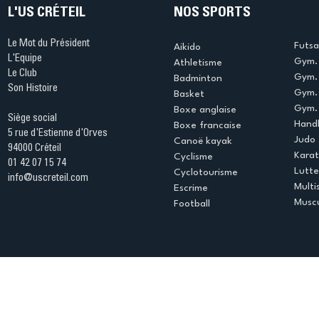
L'US CRÉTEIL
NOS SPORTS
Le Mot du Président
Futsa
Aikido
L'Equipe
Gym. 
Athletisme
Le Club
Gym. 
Badminton
Son Histoire
Gym.
Basket
Gym. 
Boxe anglaise
Siège social
Handb
Boxe francaise
5 rue d'Estienne d'Orves
Judo
Canoë kayak
94000 Créteil
Kara
Cyclisme
01 42 07 15 74
Lutte
Cyclotourisme
info@uscreteil.com
Multi
Escrime
Muscu
Football
Espace club