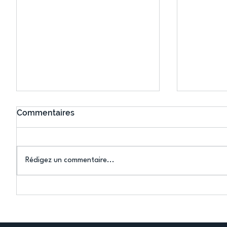
Commentaires
Rédigez un commentaire...
Connaissez-vous le Dark
L’US Crét
Ping ? Quand le tennis de
termine 
table s'illumine à Créteil !
beauté !