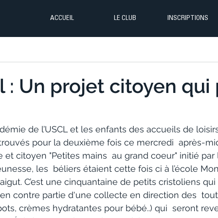
ACCUEIL
LE CLUB
INSCRIPTIONS
l : Un projet citoyen qui
démie de l’USCL et les enfants des accueils de loisirs 
etrouvés pour la deuxième fois ce mercredi  après-mid
e et citoyen "Petites mains  au grand coeur" initié par 
eunesse, les  béliers étaient cette fois ci à l’école Mo
igut. C’est une cinquantaine de petits cristoliens qui 
s en contre partie d'une collecte en direction des  tout
pots, crèmes hydratantes pour bébé..) qui  seront rev