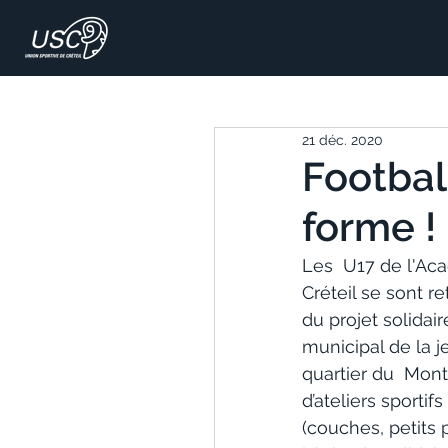
21 déc. 2020
Footbal
forme !
Les  U17 de l'Aca
Créteil se sont r
du projet solidair
municipal de la j
quartier du  Monta
d’ateliers sportif
(couches, petits 