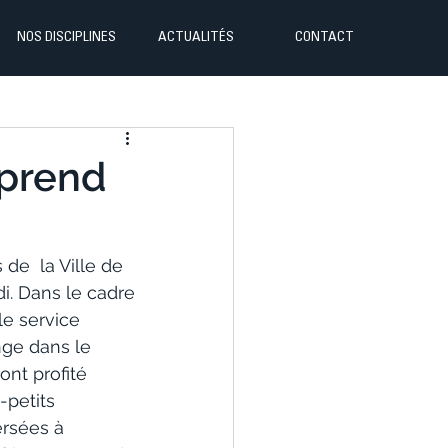
NOS DISCIPLINES
ACTUALITÉS
CONTACT
 prend
de  la Ville de 
i. Dans le cadre 
le service 
nge dans le 
ont profité  
-petits 
ersées à 