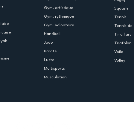
on
Gym. artistique
Squash
Gym. rythmique
Tennis
laise
Gym. volontaire
Tennis de 
ncaise
Handball
Tir a l'arc
ayak
Judo
Triathlon
Karate
Voile
risme
Lutte
Volley
Multisports
Musculation