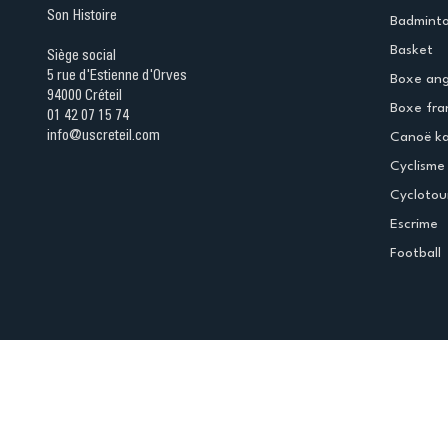
Son Histoire
Badmint
Basket
Siège social
5 rue d'Estienne d'Orves
Boxe ang
94000 Créteil
Boxe fra
01 42 07 15 74
info@uscreteil.com
Canoë k
Cyclisme
Cyclotou
Escrime
Football
Espace club
Offres d'emploi