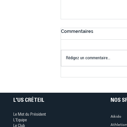
Commentaires
Rédigez un commentaire...
Connaissez-vous le Dar
Ping ? Quand le tennis d
table s'illumine à Créteil 
L'US CRÉTEIL
NOS S
Le Mot du Président
Aikido
L'Equipe
Athletis
Le Club