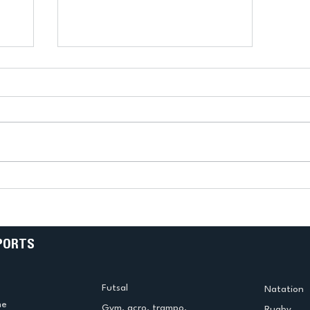
k
L’US Créteil Tir à l’Arc
e
termine la saison en
!
beauté !
PORTS
Futsal
Natation
me
Gym. acro. trampo.
Rugby