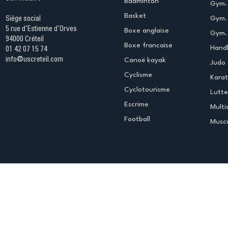
Badminton
Gym. 
Basket
Gym.
Siège social
5 rue d'Estienne d'Orves
Boxe anglaise
Gym. 
94000 Créteil
Boxe francaise
Handb
01 42 07 15 74
info@uscreteil.com
Canoë kayak
Judo
Cyclisme
Kara
Cyclotourisme
Lutte
Escrime
Multi
Football
Muscu
Espace club
Offres d'emploi