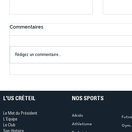
Commentaires
Rédigez un commentaire...
Connaissez-vous le Dark
L’US Crét
Ping ? Quand le tennis de
termine 
table s'illumine à Créteil !
beauté !
L'US CRÉTEIL
NOS SPORTS
Le Mot du Président
Aikido
Futsa
L'Equipe
Athletisme
Le Club
Gym. 
Son Histoire