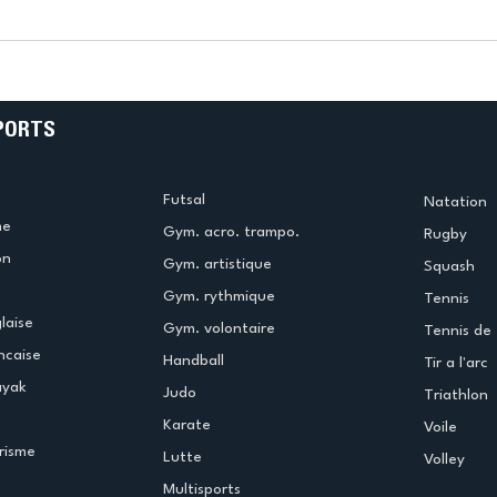
L’US Créteil Futsal
les
retombe dans ses travers
face à Aubervilliers
PORTS
Futsal
Natation
me
Gym. acro. trampo.
Rugby
on
Gym. artistique
Squash
Gym. rythmique
Tennis
laise
Gym. volontaire
Tennis de 
ncaise
Handball
Tir a l'arc
ayak
Judo
Triathlon
Karate
Voile
risme
Lutte
Volley
Multisports