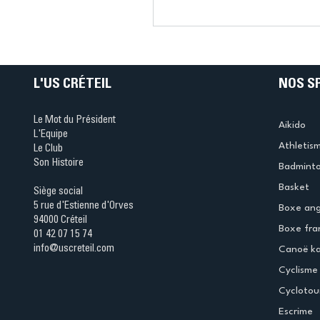
L’US Créteil
Futsal enchaîne et varie 
performances
L'US CRÉTEIL
NOS S
Le Mot du Président
Aikido
L'Equipe
Athletis
Le Club
Son Histoire
Badmint
Basket
Siège social
5 rue d'Estienne d'Orves
Boxe ang
94000 Créteil
Boxe fra
01 42 07 15 74
info@uscreteil.com
Canoë k
Cyclisme
Cyclotou
Escrime