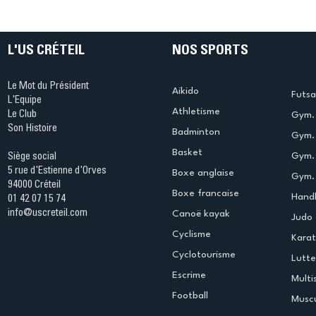
table s'illumine à Créteil !
beauté !
L'US CRÉTEIL
NOS SPORTS
Le Mot du Président
Aikido
Futsa
L'Equipe
Athletisme
Le Club
Gym. 
Son Histoire
Badminton
Gym. 
Basket
Gym.
Siège social
5 rue d'Estienne d'Orves
Boxe anglaise
Gym. 
94000 Créteil
Boxe francaise
Handb
01 42 07 15 74
info@uscreteil.com
Canoë kayak
Judo
Cyclisme
Kara
Cyclotourisme
Lutte
Escrime
Multi
Football
Muscu