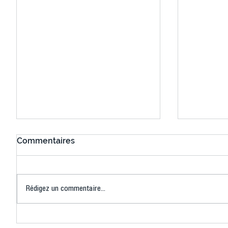
Commentaires
Rédigez un commentaire...
Connaissez-vous le Dark
L’US Crét
Ping ? Quand le tennis de
termine 