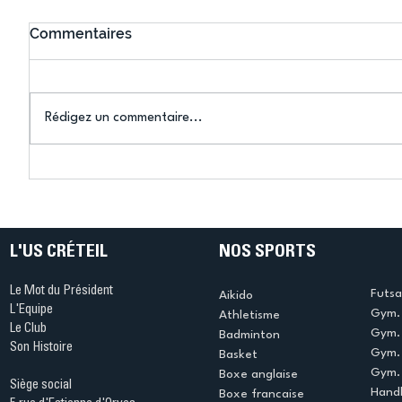
Commentaires
Rédigez un commentaire...
Connaissez-vous le Dark
L’US Crét
Ping ? Quand le tennis de
termine 
table s'illumine à Créteil !
beauté !
L'US CRÉTEIL
NOS SPORTS
Le Mot du Président
Futsa
Aikido
L'Equipe
Gym. 
Athletisme
Le Club
Gym. 
Badminton
Son Histoire
Gym.
Basket
Gym. 
Boxe anglaise
Siège social
Handb
Boxe francaise