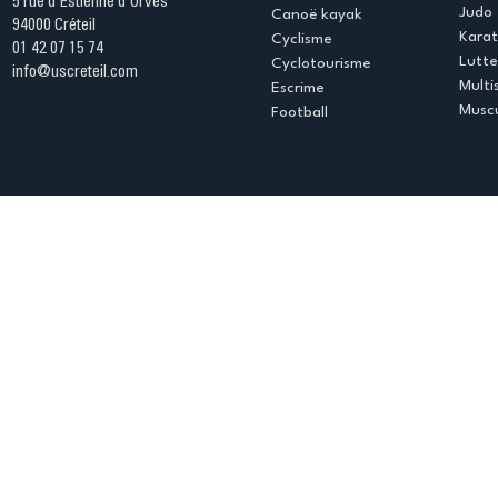
5 rue d'Estienne d'Orves
Judo
Canoë kayak
94000 Créteil
Kara
Cyclisme
01 42 07 15 74
Lutte
Cyclotourisme
info@uscreteil.com
Multi
Escrime
Muscu
Football
Espace club
Offres d'emploi