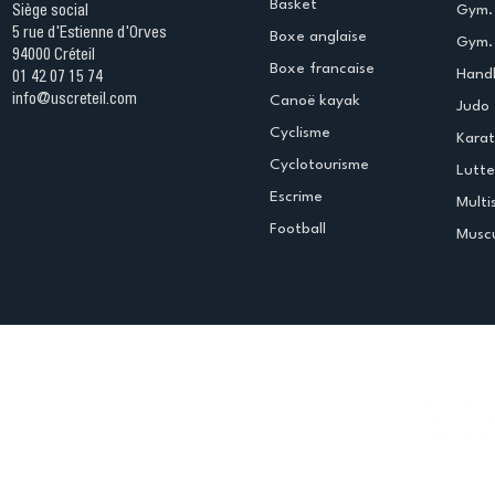
Basket
Gym.
Siège social
5 rue d'Estienne d'Orves
Boxe anglaise
Gym. 
94000 Créteil
Boxe francaise
Handb
01 42 07 15 74
info@uscreteil.com
Canoë kayak
Judo
Cyclisme
Kara
Cyclotourisme
Lutte
Escrime
Multi
Football
Muscu
Espace club
Offres d'emploi