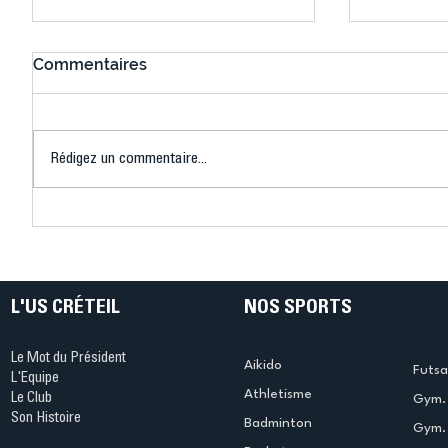
Commentaires
Rédigez un commentaire...
Connaissez-vous le Dark
L’US Crét
Ping ? Quand le tennis de
termine 
table s'illumine à Créteil !
beauté !
L'US CRÉTEIL
NOS SPORTS
Le Mot du Président
Aikido
Futsa
L'Equipe
Athletisme
Le Club
Gym. 
Son Histoire
Badminton
Gym. 