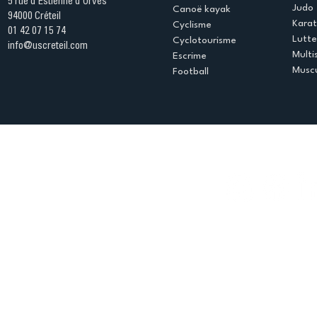
5 rue d'Estienne d'Orves
Judo
Canoë kayak
94000 Créteil
Kara
Cyclisme
01 42 07 15 74
Lutte
Cyclotourisme
info@uscreteil.com
Multi
Escrime
Muscu
Football
Espace club
Offres d'emploi