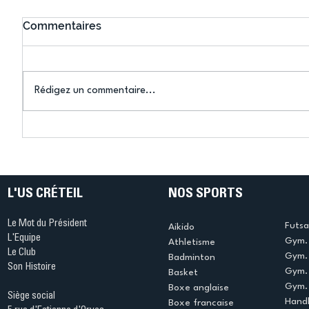
Commentaires
Rédigez un commentaire...
Connaissez-vous le Dark
L’US Crét
Ping ? Quand le tennis de
termine 
table s'illumine à Créteil !
beauté !
L'US CRÉTEIL
NOS SPORTS
Le Mot du Président
Futsa
Aikido
L'Equipe
Gym. 
Athletisme
Le Club
Gym. 
Badminton
Son Histoire
Gym.
Basket
Gym. 
Boxe anglaise
Siège social
Handb
Boxe francaise