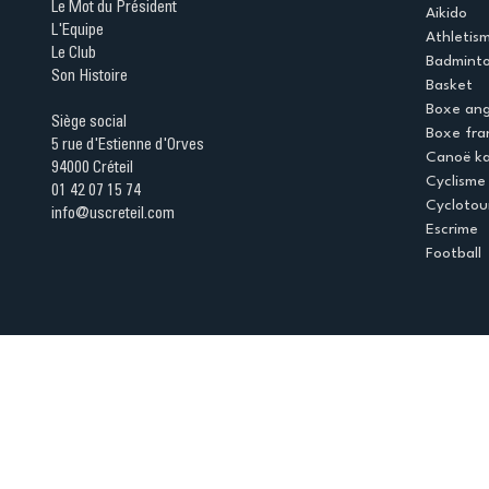
Le Mot du Président
Aikido
L'Equipe
Athletis
Le Club
Badmint
Son Histoire
Basket
Boxe ang
Siège social
Boxe fra
5 rue d'Estienne d'Orves
Canoë k
94000 Créteil
Cyclisme
01 42 07 15 74
Cyclotou
info@uscreteil.com
Escrime
Football
Espace club
Offres d'emploi