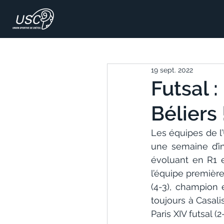
19 sept. 2022
Futsal 
Béliers 
Les équipes de l
une semaine d’in
évoluant en R1 e
l’équipe premièr
(4-3), champion e
toujours à Casal
Paris XIV futsal (2-