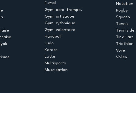
Futsal
Natation
Gym. acro. trampo.
me
Rugby
Gym. artistique
on
Squash
Gym. rythmique
Tennis
Gym. volontaire
laise
Tennis de 
Handball
ncaise
Tir a l'arc
Judo
ayak
Triathlon
Karate
Voile
Lutte
risme
Volley
Multisports
Musculation