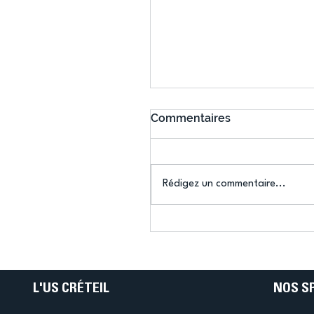
Commentaires
Rédigez un commentaire...
Connaissez-vous le Dar
Ping ? Quand le tennis d
table s'illumine à Créteil 
L'US CRÉTEIL
NOS S