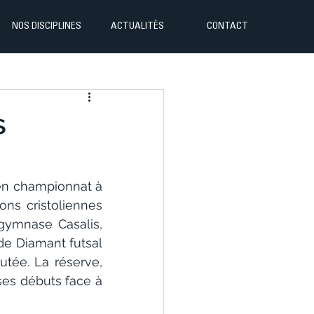
NOS DISCIPLINES
ACTUALITÉS
CONTACT
s
en championnat à 
ns cristoliennes 
gymnase Casalis, 
e Diamant futsal 
utée. La réserve, 
es débuts face à 