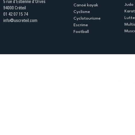
5 rue d'Estienne d'Orves
Judo
Canoë kayak
94000 Créteil
Kara
Cyclisme
01 42 07 15 74
Lutte
Cyclotourisme
info@uscreteil.com
Multi
Escrime
Muscu
Football
Espace club
Offres d'emploi