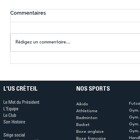
Commentaires
Rédigez un commentaire...
Bélier au cœur des Jeux !
Bélier a
(Denise Huet)
(Didier C
L'US CRÉTEIL
NOS SPORTS
Le Mot du Président
Futsa
Aikido
L'Equipe
Gym. 
Athletisme
Le Club
Gym. 
Badminton
Son Histoire
Gym.
Basket
Gym. 
Boxe anglaise
Siège social
Handb
Boxe francaise