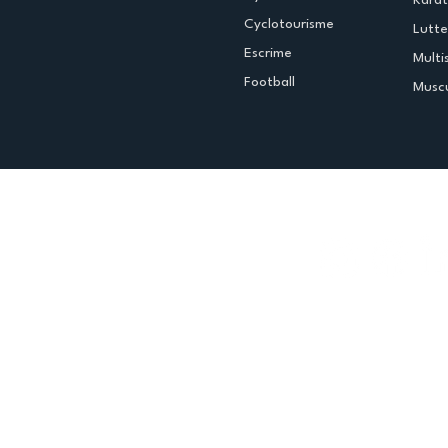
Cyclotourisme
Lutte
Escrime
Multi
Football
Muscu
Espace club
Offres d'emploi