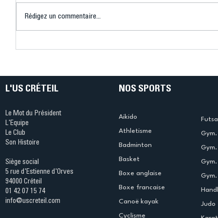
Rédigez un commentaire...
Connaissez-vous le Dark
L’US Crét
Ping ? Quand le tennis de
termine 
table s'illumine à Créteil !
beauté !
L'US CRÉTEIL
NOS SPORTS
Le Mot du Président
Aikido
Futsa
L'Equipe
Athletisme
Le Club
Gym. 
Son Histoire
Badminton
Gym. 
Basket
Gym.
Siège social
5 rue d'Estienne d'Orves
Boxe anglaise
Gym. 
94000 Créteil
Boxe francaise
Handb
01 42 07 15 74
info@uscreteil.com
Canoë kayak
Judo
Cyclisme
Kara