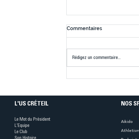
Commentaires
Rédigez un commentaire...
Connaissez-vous le Dar
Ping ? Quand le tennis d
table s'illumine à Créteil 
L'US CRÉTEIL
NOS S
Le Mot du Président
Aikido
L'Equipe
Athletis
Le Club
Son Histoire