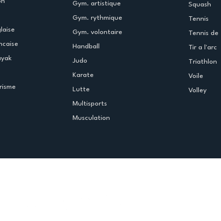
on
Gym. artistique
Squash
Gym. rythmique
Tennis
laise
Gym. volontaire
Tennis de 
ncaise
Handball
Tir a l'arc
ayak
Judo
Triathlon
Karate
Voile
risme
Lutte
Volley
Multisports
Musculation