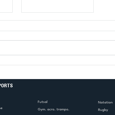
k
L’US Créteil Tir à l’Arc
e
termine la saison en
!
beauté !
PORTS
Futsal
Natation
me
Gym. acro. trampo.
Rugby