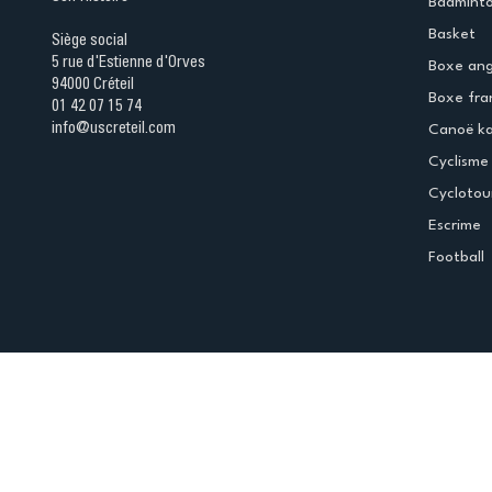
Badmint
Basket
Siège social
5 rue d'Estienne d'Orves
Boxe ang
94000 Créteil
Boxe fra
01 42 07 15 74
info@uscreteil.com
Canoë k
Cyclisme
Cyclotou
Escrime
Football
Espace club
Offres d'emploi