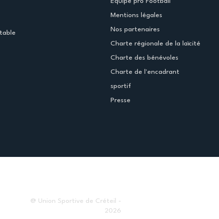
Equipe pro Football
Mentions légales
Nos partenaires
table
Charte régionale de la laïcité
Charte des bénévoles
Charte de l'encadrant
sportif
Presse
@ Union Sportive de Créteil -
2026