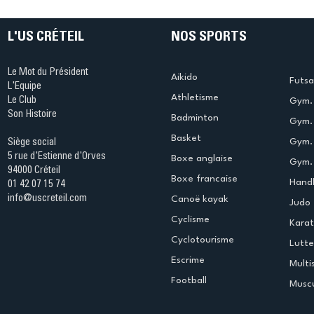
table s'illumine à Créteil !
beauté !
L'US CRÉTEIL
NOS SPORTS
Le Mot du Président
Aikido
Futsa
L'Equipe
Athletisme
Le Club
Gym. 
Son Histoire
Badminton
Gym. 
Basket
Gym.
Siège social
5 rue d'Estienne d'Orves
Boxe anglaise
Gym. 
94000 Créteil
Boxe francaise
Handb
01 42 07 15 74
info@uscreteil.com
Canoë kayak
Judo
Cyclisme
Kara
Cyclotourisme
Lutte
Escrime
Multi
Football
Muscu