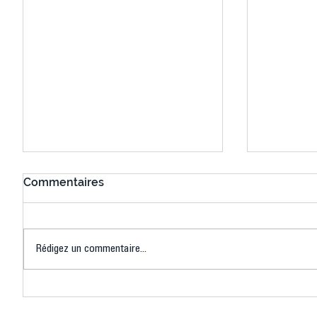
Commentaires
Rédigez un commentaire...
Connaissez-vous le Dark
L’US Crét
Ping ? Quand le tennis de
termine 