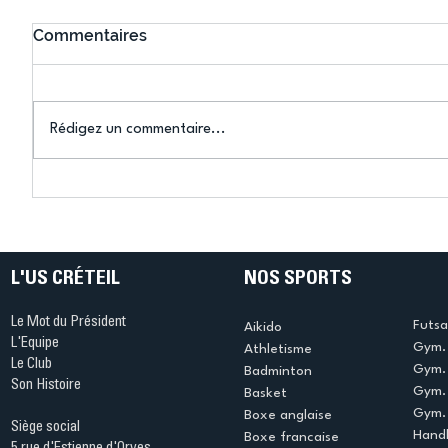
Commentaires
Rédigez un commentaire...
Connaissez-vous le Dark
L’US Crét
Ping ? Quand le tennis de
termine 
table s'illumine à Créteil !
beauté !
L'US CRÉTEIL
NOS SPORTS
Le Mot du Président
Futsa
Aikido
L'Equipe
Gym. 
Athletisme
Le Club
Gym. 
Badminton
Son Histoire
Gym.
Basket
Gym. 
Boxe anglaise
Siège social
Handb
Boxe francaise