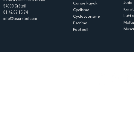
5 rue d'Estienne d'Orves
Judo
Canoë kayak
94000 Créteil
Kara
Cyclisme
01 42 07 15 74
Lutte
Cyclotourisme
info@uscreteil.com
Multi
Escrime
Muscu
Football
Espace club
Offres d'emploi