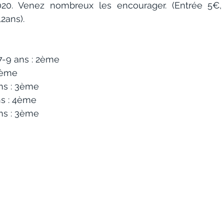
20. Venez nombreux les encourager. (Entrée 5€, g
12ans).
9 ans : 2ème
 6ème
ns : 3ème
s : 4ème
ns : 3ème