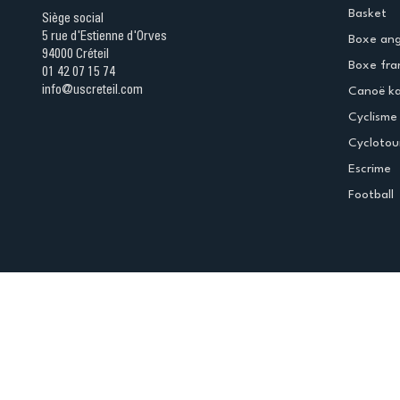
Basket
Siège social
5 rue d'Estienne d'Orves
Boxe ang
94000 Créteil
Boxe fra
01 42 07 15 74
info@uscreteil.com
Canoë k
Cyclisme
Cyclotou
Escrime
Football
Espace club
Offres d'emploi