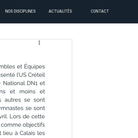
NOS DISCIPLINES
ACTUALITÉS
CONTACT
mbles et Équipes 
enté l’US Créteil 
National DN1 et 
ns et moins et 
 autres se sont 
ymnastes se sont 
il. Lors de cette 
 comme objectifs 
ieu à Calais les 