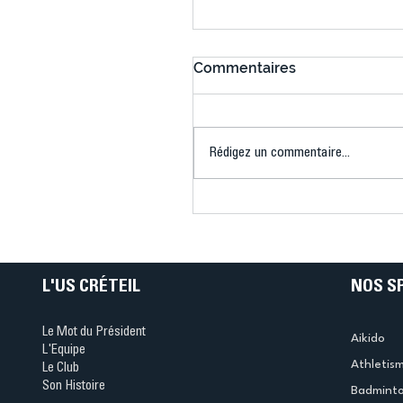
Commentaires
Rédigez un commentaire...
Connaissez-vous le Dar
Ping ? Quand le tennis d
table s'illumine à Créteil 
L'US CRÉTEIL
NOS S
Le Mot du Président
Aikido
L'Equipe
Athletis
Le Club
Son Histoire
Badmint