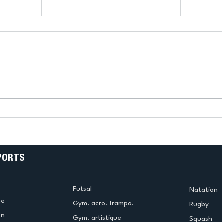
k
L’US Créteil Tir à l’Arc
e
termine la saison en
!
beauté !
PORTS
Futsal
Natation
me
Gym. acro. trampo.
Rugby
on
Gym. artistique
Squash