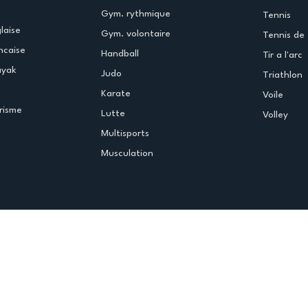
Gym. rythmique
Tennis
laise
Gym. volontaire
Tennis de 
ncaise
Handball
Tir a l'arc
ayak
Judo
Triathlon
Karate
Voile
risme
Lutte
Volley
Multisports
Musculation