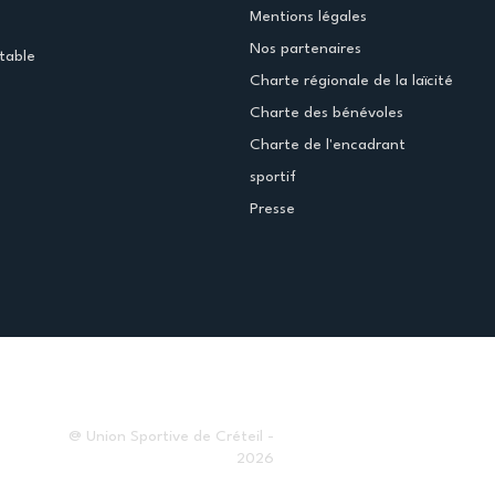
Mentions légales
Nos partenaires
table
Charte régionale de la laïcité
Charte des bénévoles
Charte de l'encadrant
sportif
Presse
@ Union Sportive de Créteil -
2026