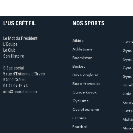
Ping ? Quand le tennis de
termine 
table s'illumine à Créteil !
beauté !
L'US CRÉTEIL
NOS SPORTS
Le Mot du Président
Aikido
Futsa
L'Equipe
Athletisme
Le Club
Gym. 
Son Histoire
Badminton
Gym. 
Basket
Gym.
Siège social
5 rue d'Estienne d'Orves
Boxe anglaise
Gym. 
94000 Créteil
Boxe francaise
Handb
01 42 07 15 74
info@uscreteil.com
Canoë kayak
Judo
Cyclisme
Kara
Cyclotourisme
Lutte
Escrime
Multi
Football
Muscu