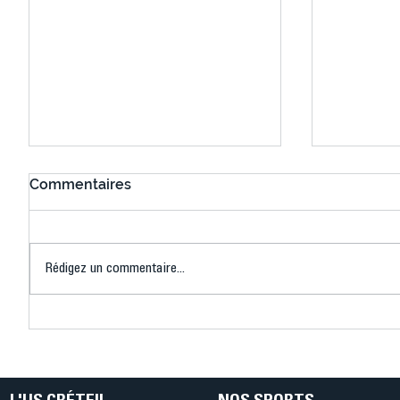
Commentaires
Rédigez un commentaire...
Connaissez-vous le Dark
L’US Crét
Ping ? Quand le tennis de
termine 
table s'illumine à Créteil !
beauté !