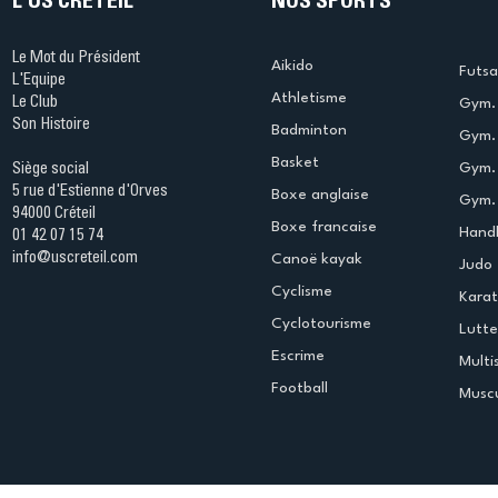
L'US CRÉTEIL
NOS SPORTS
Le Mot du Président
Aikido
Futsa
L'Equipe
Athletisme
Le Club
Gym. 
Son Histoire
Badminton
Gym. 
Basket
Gym.
Siège social
5 rue d'Estienne d'Orves
Boxe anglaise
Gym. 
94000 Créteil
Boxe francaise
Handb
01 42 07 15 74
info@uscreteil.com
Canoë kayak
Judo
Cyclisme
Kara
Cyclotourisme
Lutte
Escrime
Multi
Football
Muscu