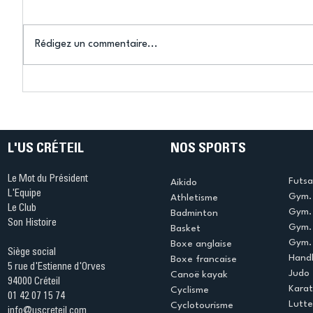
Rédigez un commentaire...
Championnat Régional de
Haltéro-
Musculation Île-de-France
de médai
: l’US Créteil Haltéro-
Muscu à l’honneur
L'US CRÉTEIL
NOS SPORTS
Le Mot du Président
Futsa
Aikido
L'Equipe
Gym. 
Athletisme
Le Club
Gym. 
Badminton
Son Histoire
Gym.
Basket
Gym. 
Boxe anglaise
Siège social
Handb
Boxe francaise
5 rue d'Estienne d'Orves
Judo
Canoë kayak
94000 Créteil
Kara
Cyclisme
01 42 07 15 74
Lutte
Cyclotourisme
info@uscreteil.com