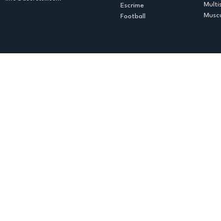
Multi
Escrime
Muscu
Football
Espace club
Offres d'emploi