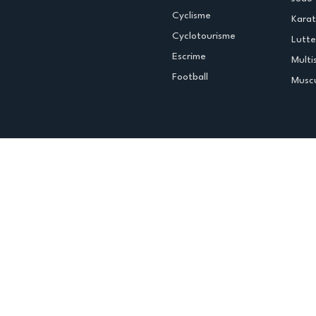
Cyclisme
Kara
Cyclotourisme
Lutte
Escrime
Multi
Football
Muscu
Espace club
Offres d'emploi