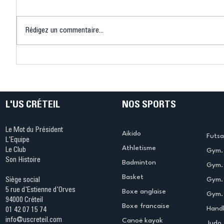
Rédigez un commentaire...
Connaissez-vous le Dark
L’US Crét
Ping ? Quand le tennis de
termine 
table s'illumine à Créteil !
beauté !
L'US CRÉTEIL
NOS SPORTS
Le Mot du Président
Aikido
Futsa
L'Equipe
Athletisme
Le Club
Gym. 
Son Histoire
Badminton
Gym. 
Basket
Gym.
Siège social
5 rue d'Estienne d'Orves
Boxe anglaise
Gym. 
94000 Créteil
Boxe francaise
Handb
01 42 07 15 74
info@uscreteil.com
Canoë kayak
Judo