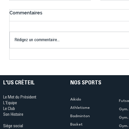
Commentaires
Rédigez un commentaire...
Connaissez-vous le Dark
L’US Crét
Ping ? Quand le tennis de
termine 
table s'illumine à Créteil !
beauté !
L'US CRÉTEIL
NOS SPORTS
Le Mot du Président
Aikido
Futsa
L'Equipe
Athletisme
Le Club
Gym. 
Son Histoire
Badminton
Gym. 
Basket
Gym.
Siège social