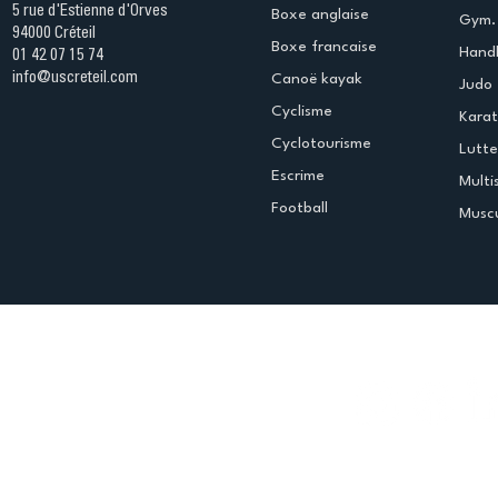
5 rue d'Estienne d'Orves
Boxe anglaise
Gym. 
94000 Créteil
Boxe francaise
Handb
01 42 07 15 74
info@uscreteil.com
Canoë kayak
Judo
Cyclisme
Kara
Cyclotourisme
Lutte
Escrime
Multi
Football
Muscu
Espace club
Offres d'emploi