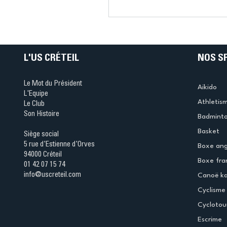
Connaissez-vous le Dar
Ping ? Quand le tennis d
table s'illumine à Créteil 
L'US CRÉTEIL
NOS S
Le Mot du Président
Aikido
L'Equipe
Athletis
Le Club
Son Histoire
Badmint
Basket
Siège social
5 rue d'Estienne d'Orves
Boxe ang
94000 Créteil
Boxe fra
01 42 07 15 74
info@uscreteil.com
Canoë k
Cyclisme
Cyclotou
Escrime