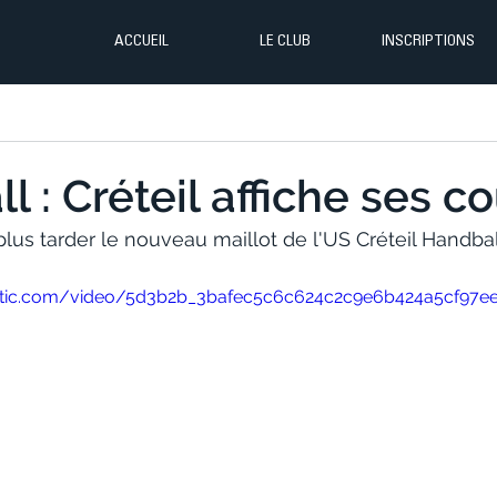
ACCUEIL
LE CLUB
INSCRIPTIONS
 : Créteil affiche ses co
us tarder le nouveau maillot de l'US Créteil Handball
static.com/video/5d3b2b_3bafec5c6c624c2c9e6b424a5cf97e