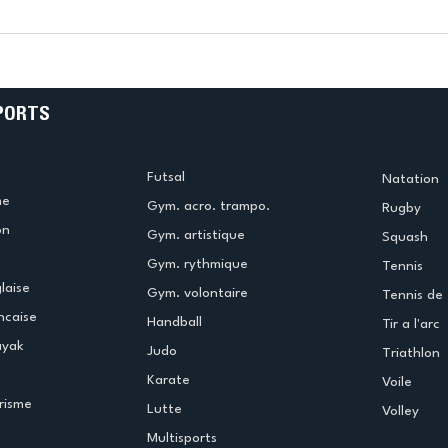
k
L’US Créteil Tir à l’Arc
e
termine la saison en
!
beauté !
PORTS
Futsal
Natation
me
Gym. acro. trampo.
Rugby
on
Gym. artistique
Squash
Gym. rythmique
Tennis
laise
Gym. volontaire
Tennis de 
ncaise
Handball
Tir a l'arc
ayak
Judo
Triathlon
Karate
Voile
risme
Lutte
Volley
Multisports