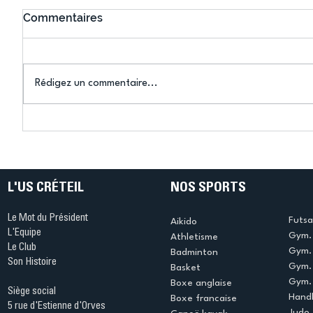
Commentaires
Rédigez un commentaire...
Connaissez-vous le Dark
L’US Crét
Ping ? Quand le tennis de
termine 
table s'illumine à Créteil !
beauté !
L'US CRÉTEIL
NOS SPORTS
Le Mot du Président
Futsa
Aikido
L'Equipe
Gym. 
Athletisme
Le Club
Gym. 
Badminton
Son Histoire
Gym.
Basket
Gym. 
Boxe anglaise
Siège social
Handb
Boxe francaise
5 rue d'Estienne d'Orves
Judo