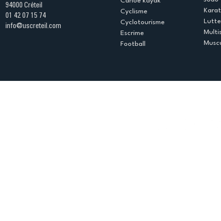
Canoë kayak
94000 Créteil
Kara
Cyclisme
01 42 07 15 74
Lutte
Cyclotourisme
info@uscreteil.com
Multi
Escrime
Muscu
Football
Espace club
Offres d'emploi