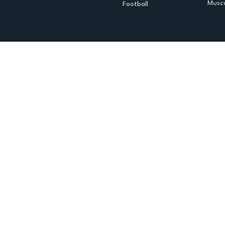
Muscu
Football
Espace club
Offres d'emploi