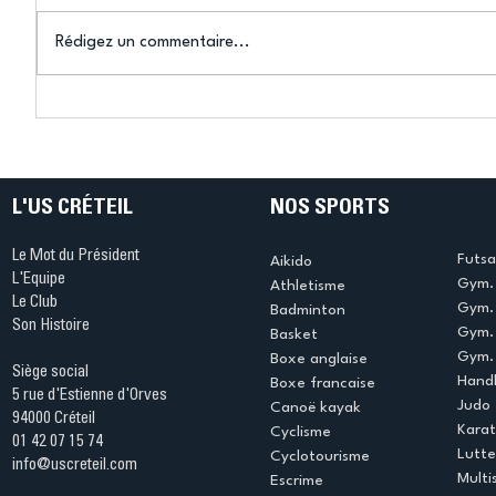
Rédigez un commentaire...
Connaissez-vous le Dark
L’US Crét
Ping ? Quand le tennis de
termine 
table s'illumine à Créteil !
beauté !
L'US CRÉTEIL
NOS SPORTS
Le Mot du Président
Futsa
Aikido
L'Equipe
Gym. 
Athletisme
Le Club
Gym. 
Badminton
Son Histoire
Gym.
Basket
Gym. 
Boxe anglaise
Siège social
Handb
Boxe francaise
5 rue d'Estienne d'Orves
Judo
Canoë kayak
94000 Créteil
Kara
Cyclisme
01 42 07 15 74
Lutte
Cyclotourisme
info@uscreteil.com
Multi
Escrime