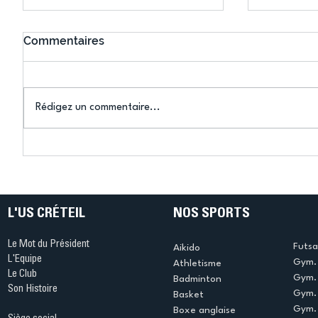
Commentaires
Rédigez un commentaire...
Connaissez-vous le Dark
L’US Crét
Ping ? Quand le tennis de
termine 
table s'illumine à Créteil !
beauté !
L'US CRÉTEIL
NOS SPORTS
Le Mot du Président
Futsa
Aikido
L'Equipe
Gym. 
Athletisme
Le Club
Gym. 
Badminton
Son Histoire
Gym.
Basket
Gym. 
Boxe anglaise