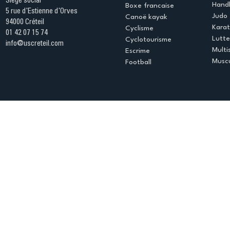
Siège social
Handb
Boxe francaise
5 rue d'Estienne d'Orves
Judo
Canoë kayak
94000 Créteil
Kara
Cyclisme
01 42 07 15 74
Lutte
Cyclotourisme
info@uscreteil.com
Multi
Escrime
Muscu
Football
Espace club
Offres d'emploi