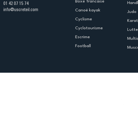
Boxe francaise
Handb
01 42 07 15 74
info@uscreteil.com
Canoë kayak
Judo
Cyclisme
Kara
Cyclotourisme
Lutte
Escrime
Multi
Football
Muscu
Espace club
Offres d'emploi