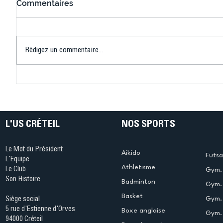
Commentaires
Rédigez un commentaire...
Connaissez-vous le Dark
L’US Crét
Ping ? Quand le tennis de
termine 
table s'illumine à Créteil !
beauté !
L'US CRÉTEIL
NOS SPORTS
Le Mot du Président
Aikido
Futsa
L'Equipe
Athletisme
Le Club
Gym. 
Son Histoire
Badminton
Gym. 
Basket
Gym.
Siège social
5 rue d'Estienne d'Orves
Boxe anglaise
Gym. 
94000 Créteil