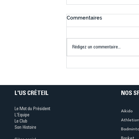
Commentaires
Rédigez un commentaire...
Connaissez-vous le Dar
Ping ? Quand le tennis d
table s'illumine à Créteil 
L'US CRÉTEIL
NOS S
Le Mot du Président
Aikido
L'Equipe
Athletis
Le Club
Son Histoire
Badmint
Basket