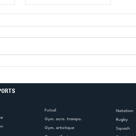
k
L’US Créteil Tir à l’Arc
e
termine la saison en
!
beauté !
PORTS
Futsal
Natation
me
Gym. acro. trampo.
Rugby
on
Gym. artistique
Squash