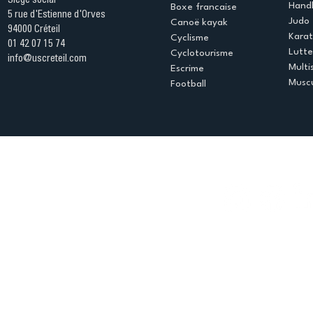
Siège social
Handb
Boxe francaise
5 rue d'Estienne d'Orves
Judo
Canoë kayak
94000 Créteil
Kara
Cyclisme
01 42 07 15 74
Lutte
Cyclotourisme
info@uscreteil.com
Multi
Escrime
Muscu
Football
Espace club
Offres d'emploi