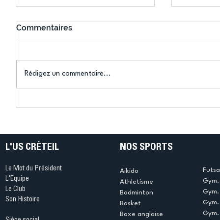
Commentaires
Rédigez un commentaire...
Connaissez-vous le Dark
L’US Crét
Ping ? Quand le tennis de
termine 
table s'illumine à Créteil !
beauté !
L'US CRÉTEIL
NOS SPORTS
Le Mot du Président
Futsa
Aikido
L'Equipe
Gym. 
Athletisme
Le Club
Gym. 
Badminton
Son Histoire
Gym.
Basket
Gym. 
Boxe anglaise