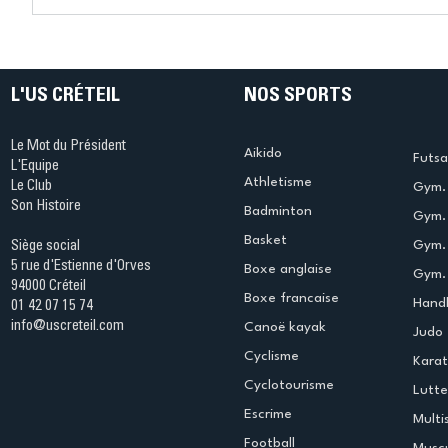
Connaissez-vous le Dark
L’US Crét
Ping ? Quand le tennis de
termine 
table s'illumine à Créteil !
beauté !
L'US CRÉTEIL
NOS SPORTS
Le Mot du Président
Aikido
Futsa
L'Equipe
Athletisme
Le Club
Gym. 
Son Histoire
Badminton
Gym. 
Basket
Gym.
Siège social
5 rue d'Estienne d'Orves
Boxe anglaise
Gym. 
94000 Créteil
Boxe francaise
Handb
01 42 07 15 74
info@uscreteil.com
Canoë kayak
Judo
Cyclisme
Kara
Cyclotourisme
Lutte
Escrime
Multi
Football
Muscu