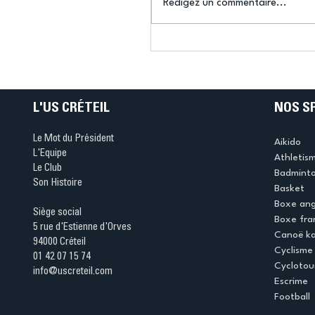
Rédigez un commentaire...
Connaissez-vous le Dar
Ping ? Quand le tennis d
table s'illumine à Créteil 
L'US CRÉTEIL
NOS S
Le Mot du Président
Aikido
L'Equipe
Athletis
Le Club
Badmint
Son Histoire
Basket
Boxe ang
Siège social
Boxe fra
5 rue d'Estienne d'Orves
Canoë k
94000 Créteil
Cyclisme
01 42 07 15 74
Cyclotou
info@uscreteil.com
Escrime
Football