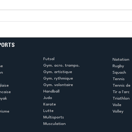
k
L’US Créteil Tir à l’Arc
e
termine la saison en
!
beauté !
PORTS
Futsal
Natation
Gym. acro. trampo.
me
Rugby
Gym. artistique
on
Squash
Gym. rythmique
Tennis
Gym. volontaire
laise
Tennis de 
Handball
ncaise
Tir a l'arc
Judo
ayak
Triathlon
Karate
Voile
Lutte
risme
Volley
Multisports
Musculation