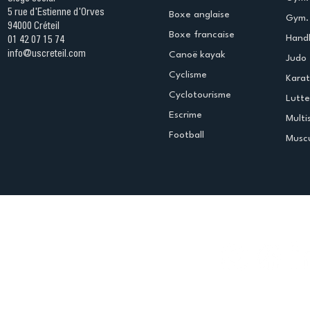
5 rue d'Estienne d'Orves
Boxe anglaise
Gym. 
94000 Créteil
Boxe francaise
Handb
01 42 07 15 74
info@uscreteil.com
Canoë kayak
Judo
Cyclisme
Kara
Cyclotourisme
Lutte
Escrime
Multi
Football
Muscu
Espace club
Offres d'emploi