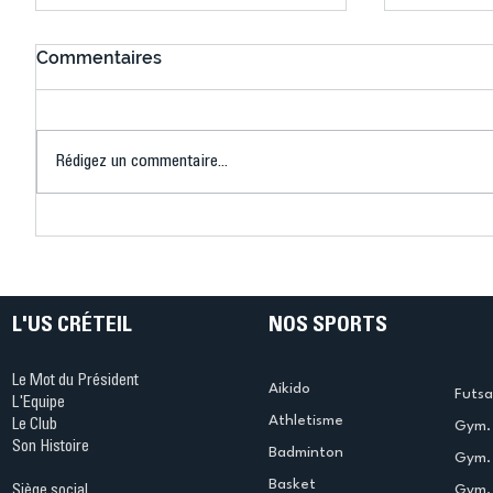
Commentaires
Rédigez un commentaire...
Connaissez-vous le Dark
L’US Crét
Ping ? Quand le tennis de
termine 
table s'illumine à Créteil !
beauté !
L'US CRÉTEIL
NOS SPORTS
Le Mot du Président
Aikido
Futsa
L'Equipe
Athletisme
Le Club
Gym. 
Son Histoire
Badminton
Gym. 
Basket
Gym.
Siège social